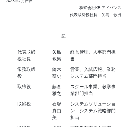
2023年7月吉日
株式会社KEIアドバンス
代表取締役社長 矢島 敏男
記
代表取締
矢島
経営管理、人事部門担
役社長
敏男
当
常務取締
鈴木
営業、入試広報、業務
役
研史
システム部門担当
取締役
藤倉
スクール事業、教学事
雅之
業部門担当
取締役
石塚
システムソリューショ
真由
ン、システム戦略部門
美
担当