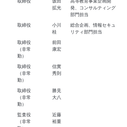
取締役
坂田
高等教育事業企画開
拡光
発、コンサルティング
部門担当
取締役
小川
総合企画、情報セキュ
桂
リティ部門担当
取締役
前田
（非常
康宏
勤）
取締役
信實
（非常
秀則
勤）
取締役
勝見
（非常
大八
勤）
監査役
近藤
（非常
裕重